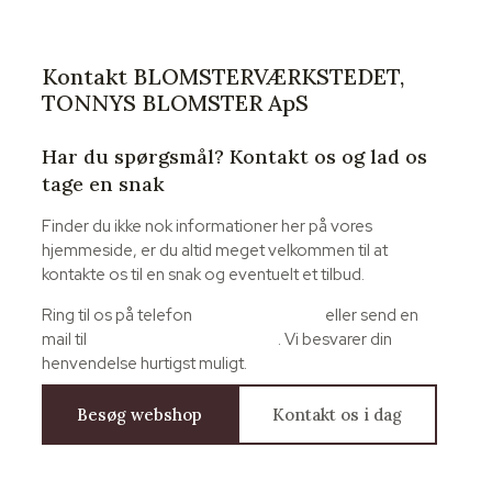
Kontakt BLOMSTERVÆRKSTEDET,
TONNYS BLOMSTER ApS
Har du spørgsmål? Kontakt os og lad os
tage en snak
Finder du ikke nok informationer her på vores
hjemmeside, er du altid meget velkommen til at
kontakte os til en snak og eventuelt et tilbud.
Ring til os på telefon
+45 98 44 35 33
eller send en
mail til
info@tonnys-blomster.dk
. Vi besvarer din
henvendelse hurtigst muligt.
Besøg webshop
Kontakt os i dag