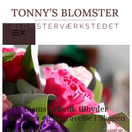
Blomsterbutik tilbyder
blomster og begravelse i Skagen
Er altid helt fremme med de sidste nye modetendenser i