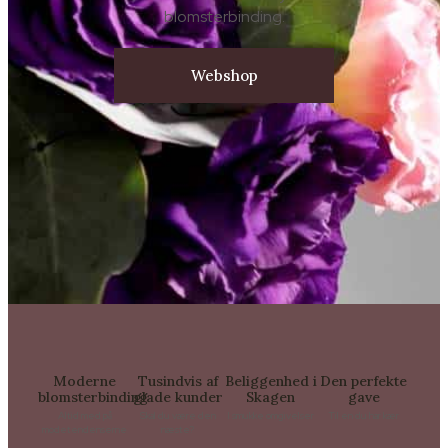
blomsterbinding.
Webshop
Moderne
Tusindvis af
Beliggenhed i
Den perfekte
blomsterbinding
glade kunder
Skagen
gave
Altid med på
Skal du være den
I smukke omgivelser
Til en du har kær
modetendenserne
næste?