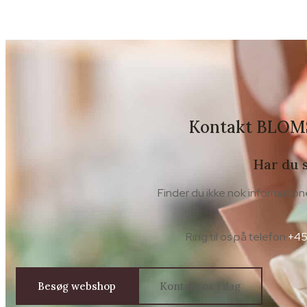
Kontakt BLO
Har du 
Finder du ikke nok information
Ring til os på telefon
+45
Besøg webshop
Kontakt os i dag