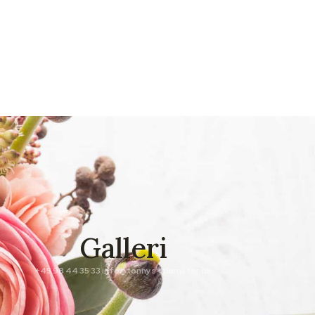
Galleri
+45 98 44 35 33
info@tonnys-blomster.dk