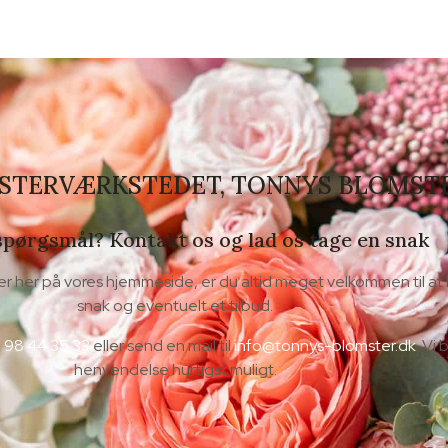
MSTERVÆRKSTEDET, TONNYS BLOMST
spørgsmål? Kontakt os og lad os tage en snak
er her på vores hjemmeside, er du altid meget velkommen til at k
snak og eventuelt et tilbud.
 98 44 35 33
eller send en mail til
info@tonnys-blomster.dk
. Vi
henvendelse hurtigst muligt.