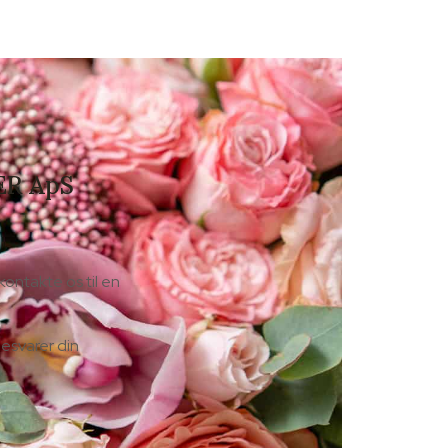
ER ApS
ontakte os til en
 besvarer din